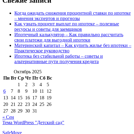
Свежие записи
Когда ожидать снижения процентной ставки по ипотеке
– мнения экспертов и прогнозы
Как узнать процент выплат по ипотеке – полезные
ресурсы и советы для заемщиков
Ипотечный калькулятор – Как правильно рассчитать
свои платежи для выгодной ипотеки
Материнский капитал – Как купить жилье без ипотеки –
Практическое руководство
Ипотека без стабильной работы – советы и
альтернативные пути получения кредита
Октябрь 2025
Пн
Вт
Ср
Чт
Пт
Сб
Вс
1
2
3
4
5
6
7
8
9
10
11
12
13
14
15
16
17
18
19
20
21
22
23
24
25
26
27
28
29
30
31
« Сен
Тема WordPress "Детский сад"
SafeMove