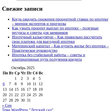
Свежие записи
Когда ожидать снижения процентной ставки по ипотеке
– мнения экспертов и прогнозы
Как узнать процент выплат по ипотеке – полезные
ресурсы и советы для заемщиков
Ипотечный калькулятор – Как правильно рассчитать
свои платежи для выгодной ипотеки
Материнский капитал – Как купить жилье без ипотеки –
Практическое руководство
Ипотека без стабильной работы – советы и
альтернативные пути получения кредита
Октябрь 2025
Пн
Вт
Ср
Чт
Пт
Сб
Вс
1
2
3
4
5
6
7
8
9
10
11
12
13
14
15
16
17
18
19
20
21
22
23
24
25
26
27
28
29
30
31
« Сен
Тема WordPress "Детский сад"