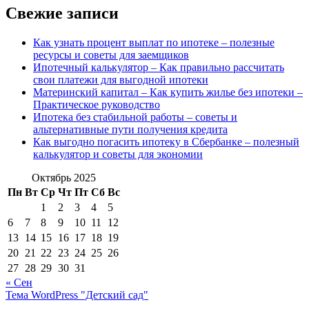
Свежие записи
Как узнать процент выплат по ипотеке – полезные
ресурсы и советы для заемщиков
Ипотечный калькулятор – Как правильно рассчитать
свои платежи для выгодной ипотеки
Материнский капитал – Как купить жилье без ипотеки –
Практическое руководство
Ипотека без стабильной работы – советы и
альтернативные пути получения кредита
Как выгодно погасить ипотеку в Сбербанке – полезный
калькулятор и советы для экономии
Октябрь 2025
Пн
Вт
Ср
Чт
Пт
Сб
Вс
1
2
3
4
5
6
7
8
9
10
11
12
13
14
15
16
17
18
19
20
21
22
23
24
25
26
27
28
29
30
31
« Сен
Тема WordPress "Детский сад"