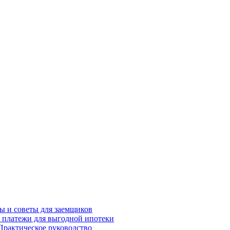
сы и советы для заемщиков
и платежи для выгодной ипотеки
Практическое руководство