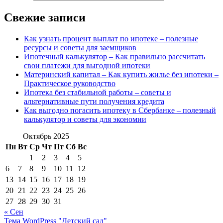
Свежие записи
Как узнать процент выплат по ипотеке – полезные
ресурсы и советы для заемщиков
Ипотечный калькулятор – Как правильно рассчитать
свои платежи для выгодной ипотеки
Материнский капитал – Как купить жилье без ипотеки –
Практическое руководство
Ипотека без стабильной работы – советы и
альтернативные пути получения кредита
Как выгодно погасить ипотеку в Сбербанке – полезный
калькулятор и советы для экономии
Октябрь 2025
Пн
Вт
Ср
Чт
Пт
Сб
Вс
1
2
3
4
5
6
7
8
9
10
11
12
13
14
15
16
17
18
19
20
21
22
23
24
25
26
27
28
29
30
31
« Сен
Тема WordPress "Детский сад"