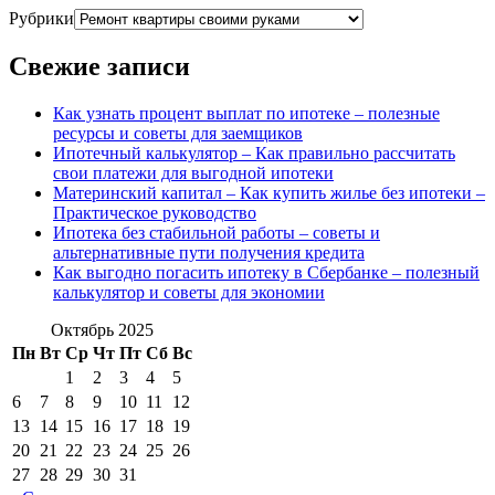
Рубрики
Свежие записи
Как узнать процент выплат по ипотеке – полезные
ресурсы и советы для заемщиков
Ипотечный калькулятор – Как правильно рассчитать
свои платежи для выгодной ипотеки
Материнский капитал – Как купить жилье без ипотеки –
Практическое руководство
Ипотека без стабильной работы – советы и
альтернативные пути получения кредита
Как выгодно погасить ипотеку в Сбербанке – полезный
калькулятор и советы для экономии
Октябрь 2025
Пн
Вт
Ср
Чт
Пт
Сб
Вс
1
2
3
4
5
6
7
8
9
10
11
12
13
14
15
16
17
18
19
20
21
22
23
24
25
26
27
28
29
30
31