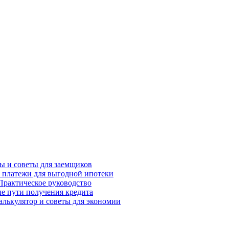
сы и советы для заемщиков
и платежи для выгодной ипотеки
Практическое руководство
ые пути получения кредита
алькулятор и советы для экономии