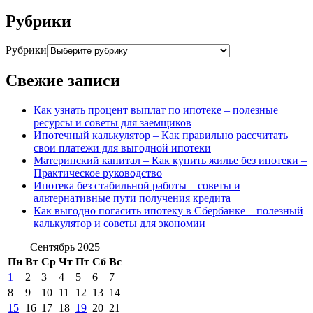
Рубрики
Рубрики
Свежие записи
Как узнать процент выплат по ипотеке – полезные
ресурсы и советы для заемщиков
Ипотечный калькулятор – Как правильно рассчитать
свои платежи для выгодной ипотеки
Материнский капитал – Как купить жилье без ипотеки –
Практическое руководство
Ипотека без стабильной работы – советы и
альтернативные пути получения кредита
Как выгодно погасить ипотеку в Сбербанке – полезный
калькулятор и советы для экономии
Сентябрь 2025
Пн
Вт
Ср
Чт
Пт
Сб
Вс
1
2
3
4
5
6
7
8
9
10
11
12
13
14
15
16
17
18
19
20
21