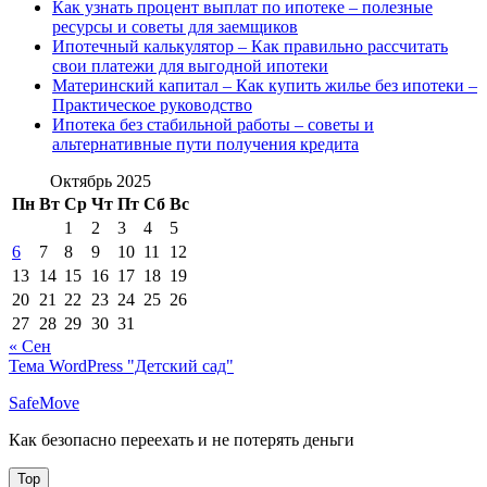
Как узнать процент выплат по ипотеке – полезные
ресурсы и советы для заемщиков
Ипотечный калькулятор – Как правильно рассчитать
свои платежи для выгодной ипотеки
Материнский капитал – Как купить жилье без ипотеки –
Практическое руководство
Ипотека без стабильной работы – советы и
альтернативные пути получения кредита
Октябрь 2025
Пн
Вт
Ср
Чт
Пт
Сб
Вс
1
2
3
4
5
6
7
8
9
10
11
12
13
14
15
16
17
18
19
20
21
22
23
24
25
26
27
28
29
30
31
« Сен
Тема WordPress "Детский сад"
SafeMove
Как безопасно переехать и не потерять деньги
Top