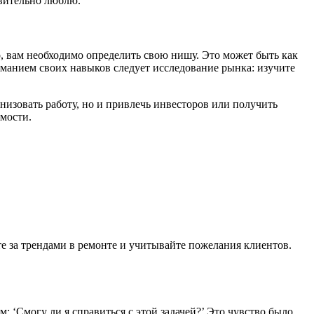
твительно люблю.
о, вам необходимо определить свою нишу. Это может быть как
иманием своих навыков следует исследование рынка: изучите
низовать работу, но и привлечь инвесторов или получить
емости.
те за трендами в ремонте и учитывайте пожелания клиентов.
м: ‘Смогу ли я справиться с этой задачей?’ Это чувство было