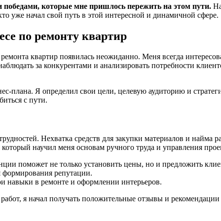
и победами, которые мне пришлось пережить на этом пути.
На
 кто уже начал свой путь в этой интересной и динамичной сфере.
несе по ремонту квартир
я ремонта квартир появилась неожиданно. Меня всегда интересова
 наблюдать за конкурентами и анализировать потребности клиенто
нес-плана. Я определил свои цели, целевую аудиторию и страте
биться с пути.
рудностей. Нехватка средств для закупки материалов и найма ра
 который научил меня основам ручного труда и управления прое
ции поможет не только установить цены, но и предложить клие
я формирования репутации.
ои навыки в ремонте и оформлении интерьеров.
работ, я начал получать положительные отзывы и рекомендации 