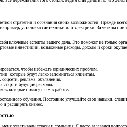
, все переживания того стоили, ведь я стал делать то, что дейс
 четкой стратегии и осознания своих возможностей. Прежде всег
 например, установка сантехники или электрики. За четким пон
 себя ключевые аспекты вашего дела. Это поможет не только орга
тартовые инвестиции, возможные расходы, доходы и сроки окупа
ироваться, чтобы избежать юридических проблем.
тип, которые будут легко запомниться клиентам.
 соцсети, реклама, объявления.
а старт и будущие расходы.
ов, которые помогут вам в работе.
постоянного обучения. Постоянно улучшайте свои навыки, следи
о и расширять бизнес.
ностью
, меня охватывали страхи и сомнения. Я часто задавался вопросо