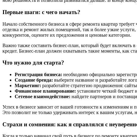
мою решимость и позволила развиваться дальше. В конце концов
Первые шаги: с чего начать?
Начало собственного бизнеса в сфере ремонта квартир требует
отделка и ремонт жилых помещений, так и более узкие услуги,
конкурентов, оцените их предложения и ценовые категории.
Важно также составить бизнес-план, который будет включать в
кредит. Бизнес-план должен охватывать такие моменты, как с
Что нужно для старта?
Регистрация бизнеса:
необходимо официально зарегистр
Создание бренда:
выберите название и разработайте лого
Маркетинг:
разработайте стратегию продвижения: сайты,
Финансовое планирование:
установите четкий бюджет н
Сетевое взаимодействие:
найдите партнеров и поставщик
Успех в бизнесе зависит от вашей готовности к изменениям и 
Это позволит не только удерживать интерес к вашим услугам, н
Страхи и сомнения: как я справлялся с неуверен
Когда я только начинал свой путь в бизнесе по ремонту квартир