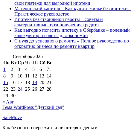
свои платежи для выгодной ипотеки
Материнский капитал – Как купить жилье без ипотеки –
Практическое руководство
Ипотека без стабильной работы – советы и
альтернативные пути получения кредита
Как выгодно погасить ипотеку в Сбербанке – полезный
калькулятор и советы для экономии
С нуля до успешного ремонта – Полное руководство по
открытию бизнеса по ремонту квартир
Сентябрь 2025
Пн
Вт
Ср
Чт
Пт
Сб
Вс
1
2
3
4
5
6
7
8
9
10
11
12
13
14
15
16
17
18
19
20
21
22
23
24
25
26
27
28
29
30
« Авг
Тема WordPress "Детский сад"
SafeMove
Как безопасно переехать и не потерять деньги