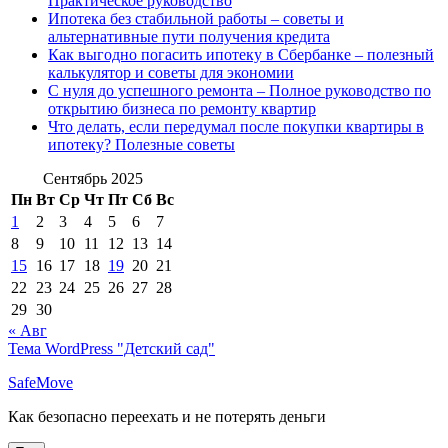
Практическое руководство
Ипотека без стабильной работы – советы и
альтернативные пути получения кредита
Как выгодно погасить ипотеку в Сбербанке – полезный
калькулятор и советы для экономии
С нуля до успешного ремонта – Полное руководство по
открытию бизнеса по ремонту квартир
Что делать, если передумал после покупки квартиры в
ипотеку? Полезные советы
Сентябрь 2025
Пн
Вт
Ср
Чт
Пт
Сб
Вс
1
2
3
4
5
6
7
8
9
10
11
12
13
14
15
16
17
18
19
20
21
22
23
24
25
26
27
28
29
30
« Авг
Тема WordPress "Детский сад"
SafeMove
Как безопасно переехать и не потерять деньги